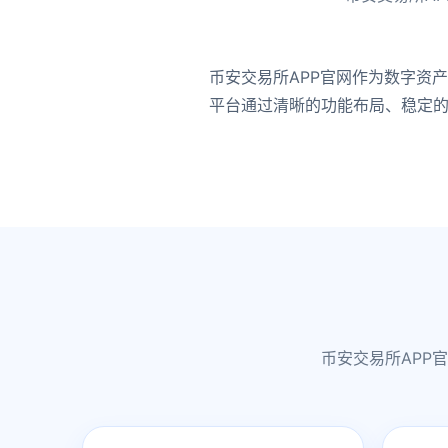
币安交易所APP官网作为数字资
平台通过清晰的功能布局、稳定的
币安交易所APP