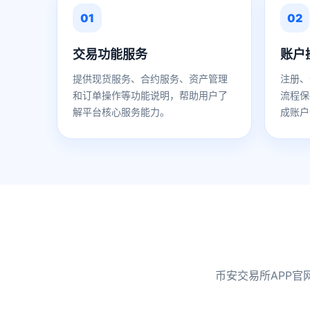
01
02
交易功能服务
账户
提供现货服务、合约服务、资产管理
注册、
和订单操作等功能说明，帮助用户了
流程保
解平台核心服务能力。
成账户
币安交易所APP官