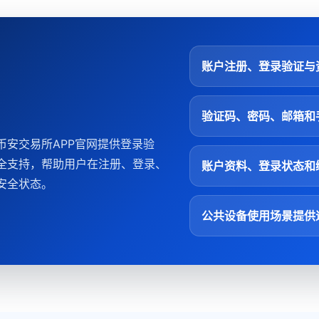
账户注册、登录验证与
验证码、密码、邮箱和
安交易所APP官网提供登录验
全支持，帮助用户在注册、登录、
账户资料、登录状态和
安全状态。
公共设备使用场景提供