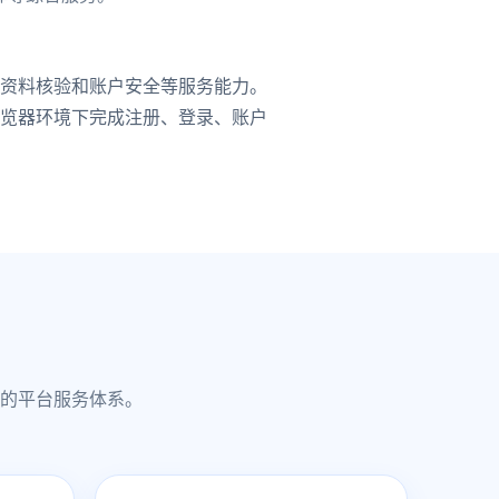
、资料核验和账户安全等服务能力。
浏览器环境下完成注册、登录、账户
整的平台服务体系。