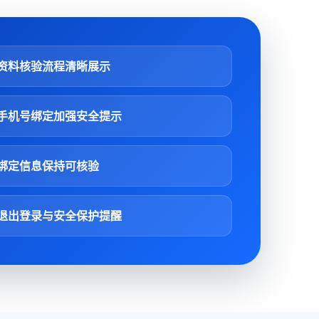
资料核验流程清晰展示
手机号绑定加强安全提示
绑定信息保持可核验
退出登录与安全保护提醒