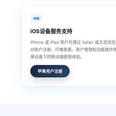
iOS
iOS设备服务支持
iPhone 或 iPad 用户可通过 Safari 或
对账户注册、行情查看、账户管理和功能操作
果设备下的移动端使用体验。
苹果用户注册