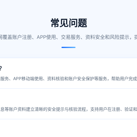
常见问题
官网覆盖账户注册、APP使用、交易服务、资料安全和风险提示，
？
服务、APP移动端使用、资料核验和账户安全保护等服务，帮助用户完
信息等账户资料建立清晰的安全提示与核验流程，支持用户在注册、验证