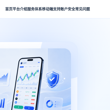
首页
平台介绍
服务体系
移动端支持
账户安全
常见问题